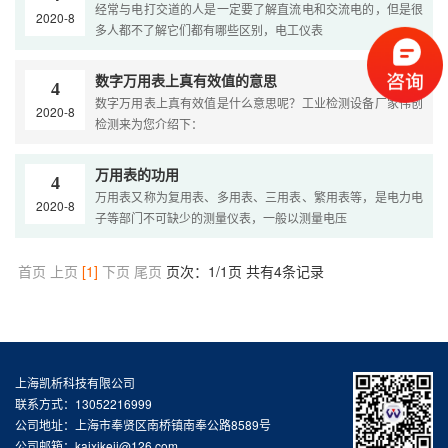
经常与电打交道的人是一定要了解直流电和交流电的，但是很
2020-8
多人都不了解它们都有哪些区别，电工仪表
数字万用表上真有效值的意思
4
数字万用表上真有效值是什么意思呢？工业检测设备厂家伟创
2020-8
检测来为您介绍下：
万用表的功用
4
万用表又称为复用表、多用表、三用表、繁用表等，是电力电
2020-8
子等部门不可缺少的测量仪表，一般以测量电压
首页
上页
[1]
下页
尾页
页次：1/1页
共有4条记录
上海凯析科技有限公司
联系方式：13052216999
公司地址：上海市奉贤区南桥镇南奉公路8589号
公司邮箱：kaixikeji@126.com